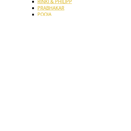
RINKI & PHILIPP
PRABHAKAR
POOJA
MOSES
MARTHA & FENELLA
MALAKI
GLEN
ELISABETH & ZAFFAR
Aktuelle Seite:
Start
/
Fotos
/
Leben in Kalkutta
/
Menschen
Deutsch
English
MENSCHEN IN DER STADT
ERROR